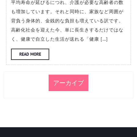
平均寿命が延びるにつれ、介護が必要な高齢者の数
日
モ
も増加しています。それと同時に、家族など周囲が
(金)
の
背負う身体的、金銭的な負担も増えている訳です。
患
高齢化社会を迎えた今、単に長生きするだけではな
者
く、健康で自立した生活が送れる「健康 […]
は
要
READ
READ MORE
MORE
介
護
者
アーカイブ
の
予
備
軍