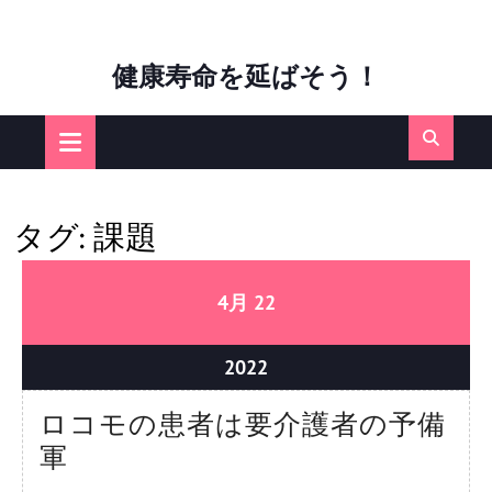
Skip
健康寿命を延ばそう！
to
content
Open
Button
タグ:
課題
2022
2022
4月
22
年
年
4
4
2022
2022
月
月
年
ロコモの患者は要介護者の予備
22
22
4
日
日
ロ
軍
月
(金)
(金)
コ
22